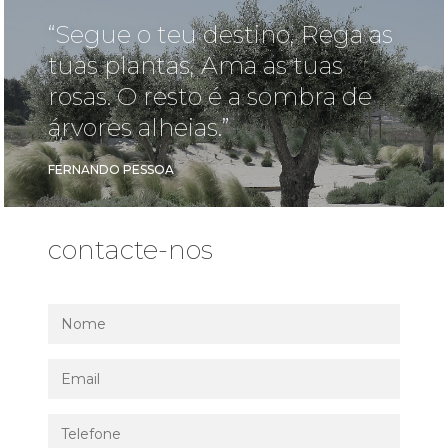
“Segue o teu destino, Rega as
tuas plantas, Ama as tuas
rosas. O resto é a sombra de
árvores alheias.”
FERNANDO PESSOA
contacte-nos