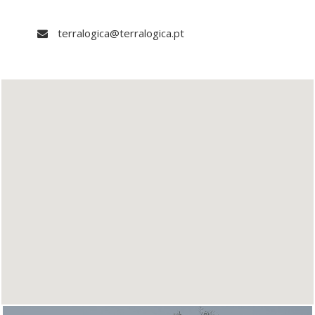
terralogica@terralogica.pt